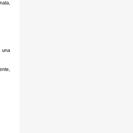
nata,
e una
ente,