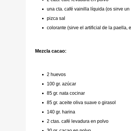
una cta. café vainilla líquida (os sirve u
pizca sal
colorante (sirve el artificial de la paella,
Mezcla cacao:
2 huevos
100 gr. azúcar
85 gr. nata cocinar
85 gr. aceite oliva suave o girasol
140 gr. harina
2 ctas. café levadura en polvo
30 gr. cacao en polvo