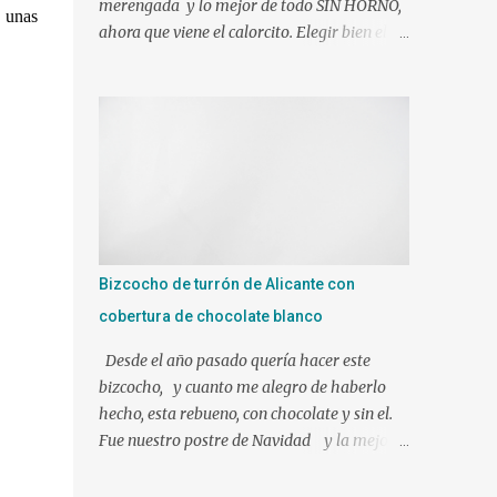
merengada y lo mejor de todo SIN HORNO,
á unas
ahora que viene el calorcito. Elegir bien el
molde y tendréis el éxito asegurado J Si sois
muy golos@s no dudéis en añadirle mas
azúcar. Ingredientes: 1 l. de leche canela y
limón (viene ya preparada) 500 gr. de nata
liquida 35%(use 400 gr.) 75 gr. de azúcar Un
poco de ralladura de limón Una pizca de
canela en polvo 2 sobres de gelatina neutra
(yo use 12 laminas) Preparacion: Los
ingredientes si es posible a temperatura
Bizcocho de turrón de Alicante con
ambiente. En mi caso mientras hacíamos
cobertura de chocolate blanco
nuestra mezcla, tuve las láminas de gelatina
en remojo en agua fría. Ponemos en el vaso
Desde el año pasado quería hacer este
de la Thermomix todos los ingredientes y
bizcocho, y cuanto me alegro de haberlo
programamos 10 min. 90º vel. 4 1 min. mas
hecho, esta rebueno, con chocolate y sin el.
a 90º y le puse bien escurrida la gelatina.
Fue nuestro postre de Navidad y la mejor
Verter sobre un molde humedecido con
elección!!!!!!! Ingredientes para el bizcocho: 1
agua, para que nos facilite el desmolde, a ser
tableta de 250 gr de turrón de Alicante 3