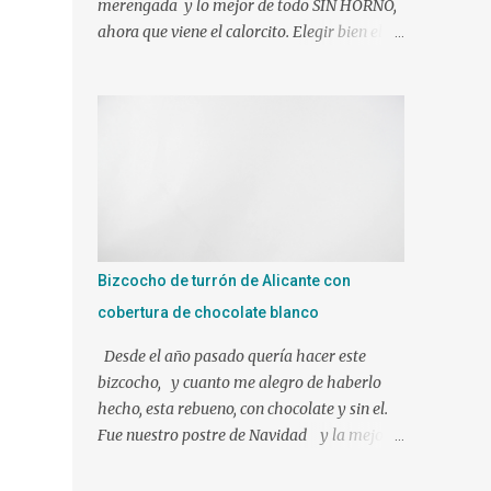
merengada y lo mejor de todo SIN HORNO,
ahora que viene el calorcito. Elegir bien el
molde y tendréis el éxito asegurado J Si sois
muy golos@s no dudéis en añadirle mas
azúcar. Ingredientes: 1 l. de leche canela y
limón (viene ya preparada) 500 gr. de nata
liquida 35%(use 400 gr.) 75 gr. de azúcar Un
poco de ralladura de limón Una pizca de
canela en polvo 2 sobres de gelatina neutra
(yo use 12 laminas) Preparacion: Los
ingredientes si es posible a temperatura
Bizcocho de turrón de Alicante con
ambiente. En mi caso mientras hacíamos
cobertura de chocolate blanco
nuestra mezcla, tuve las láminas de gelatina
en remojo en agua fría. Ponemos en el vaso
Desde el año pasado quería hacer este
de la Thermomix todos los ingredientes y
bizcocho, y cuanto me alegro de haberlo
programamos 10 min. 90º vel. 4 1 min. mas
hecho, esta rebueno, con chocolate y sin el.
a 90º y le puse bien escurrida la gelatina.
Fue nuestro postre de Navidad y la mejor
Verter sobre un molde humedecido con
elección!!!!!!! Ingredientes para el bizcocho: 1
agua, para que nos facilite el desmolde, a ser
tableta de 250 gr de turrón de Alicante 3