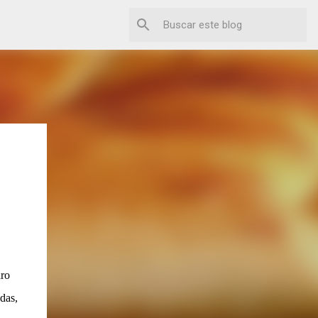
aro
das,