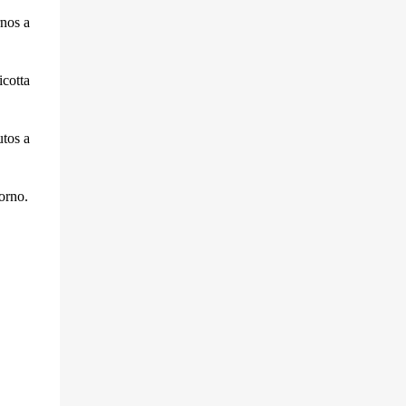
rnos a
cotta
utos a
orno.