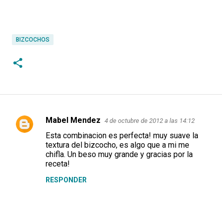
BIZCOCHOS
Mabel Mendez
4 de octubre de 2012 a las 14:12
C
Esta combinacion es perfecta! muy suave la
o
textura del bizcocho, es algo que a mi me
m
chifla. Un beso muy grande y gracias por la
receta!
e
RESPONDER
n
t
a