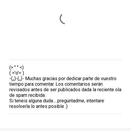
r
i
o
s
(> " " <)
P
( ='o'= )
u
-(,,)-(,,)- Muchas gracias por dedicar parte de vuestro
b
tiempo para comentar. Los comentarios serán
l
revisados antes de ser publicados dada la reciente ola
i
de spam recibida.
c
Si teneis alguna duda.....preguntadme, intentare
a
resolverla lo antes posible :)
r
u
n
c
o