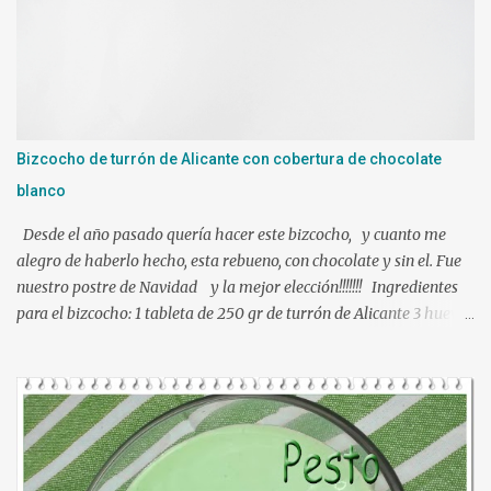
gelatina neutra (yo use 12 laminas) Preparacion: Los ingredientes
si es posible a temperatura ambiente. En mi caso mientras
hacíamos nuestra mezcla, tuve las láminas de gelatina en remojo
en agua fría. Ponemos en el vaso de la Thermomix todos los
ingredientes y programamos 10 min. 90º vel. 4 1 min. mas a 90º y
le puse bien escurrida la gelatina. Verter sobre un molde
Bizcocho de turrón de Alicante con cobertura de chocolate
humedecido con agua, para que nos facilite el desmolde, a ser
blanco
posibl...
Desde el año pasado quería hacer este bizcocho, y cuanto me
alegro de haberlo hecho, esta rebueno, con chocolate y sin el. Fue
nuestro postre de Navidad y la mejor elección!!!!!!! Ingredientes
para el bizcocho: 1 tableta de 250 gr de turrón de Alicante 3 huevos
L 95 gr de azúcar 100 ml de leche 100 ml de aceite de girasol
ralladura de 1 limón 100 gr de harina de trigo 1 y ½ cucharadita de
levadura química una pizca da sal Ingredientes para la cobertura:
300 gr de chocolate blanco 50 gr de mantequilla Preparación:
Precalentar el horno a 180º , calor arriba y abajo sin ventilador
Engrasar un molde necesariamente de silicona y reservar.