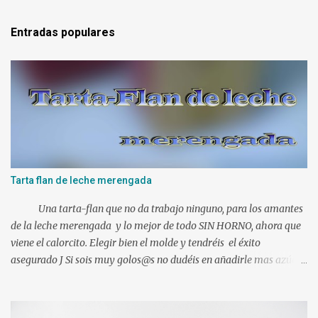
m
e
Entradas populares
n
t
a
r
i
o
Tarta flan de leche merengada
Una tarta-flan que no da trabajo ninguno, para los amantes
de la leche merengada y lo mejor de todo SIN HORNO, ahora que
viene el calorcito. Elegir bien el molde y tendréis el éxito
asegurado J Si sois muy golos@s no dudéis en añadirle mas azúcar.
Ingredientes: 1 l. de leche canela y limón (viene ya preparada) 500
gr. de nata liquida 35%(use 400 gr.) 75 gr. de azúcar Un poco de
ralladura de limón Una pizca de canela en polvo 2 sobres de