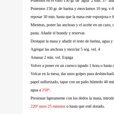
Ponemos en el vaso 150 gr. de agua 2 min. 37º aña
Ponemos 150 gr. de harina y mezclamos 10 seg. v-6
reposar 30 min. hasta que la masa este esponjosa e h
Mientras, poner las anchoas y el aceite en un cazo,
pasta. Añadir el brandy y reservar.
Destapar la masa y añadir el resto de harina, agua y 
Agregar las anchoas y mezclar 5 seg. vel. 4
Amasar 2 min. vel. Espiga
Volver a poner en un cuenco tapado 1 hora o hasta
Volcar en la mesa, dar unos golpes para deshinchar
papel sulfurizado, tapar con un paño húmedo 40 min
agua a
250º
.
Presionar ligeramente con los dedos la masa, introdu
220º unos 25 minutos
o hasta que esté dorado.