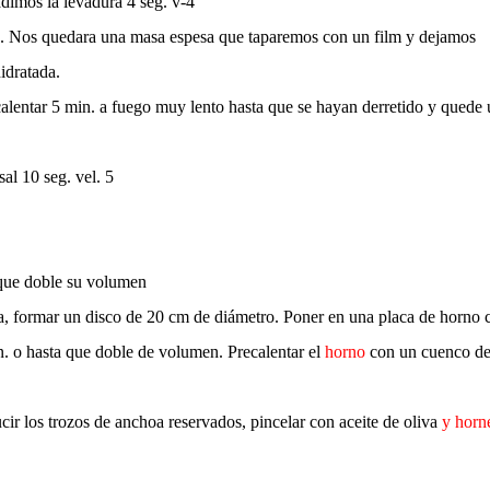
dimos la levadura 4 seg. v-4
. Nos quedara una masa espesa que taparemos con un film y dejamos
idratada.
 calentar 5 min. a fuego muy lento hasta que se hayan derretido y quede
sal 10 seg. vel. 5
 que doble su volumen
la, formar un disco de 20 cm de diámetro. Poner en una placa de horno 
. o hasta que doble de volumen. Precalentar el
horno
con un cuenco d
cir los trozos de anchoa reservados, pincelar con aceite de oliva
y horn