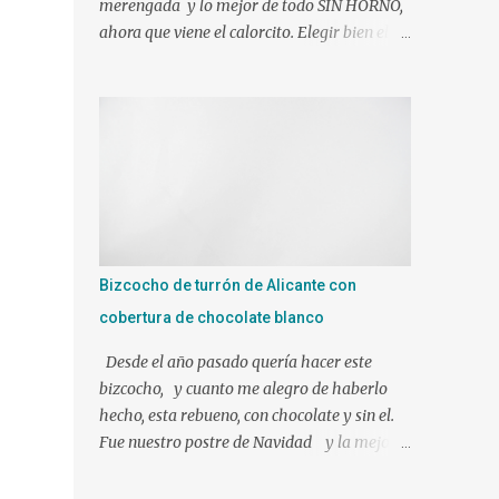
merengada y lo mejor de todo SIN HORNO,
ahora que viene el calorcito. Elegir bien el
molde y tendréis el éxito asegurado J Si sois
muy golos@s no dudéis en añadirle mas
azúcar. Ingredientes: 1 l. de leche canela y
limón (viene ya preparada) 500 gr. de nata
liquida 35%(use 400 gr.) 75 gr. de azúcar Un
poco de ralladura de limón Una pizca de
canela en polvo 2 sobres de gelatina neutra
(yo use 12 laminas) Preparacion: Los
ingredientes si es posible a temperatura
Bizcocho de turrón de Alicante con
ambiente. En mi caso mientras hacíamos
cobertura de chocolate blanco
nuestra mezcla, tuve las láminas de gelatina
en remojo en agua fría. Ponemos en el vaso
Desde el año pasado quería hacer este
de la Thermomix todos los ingredientes y
bizcocho, y cuanto me alegro de haberlo
programamos 10 min. 90º vel. 4 1 min. mas
hecho, esta rebueno, con chocolate y sin el.
a 90º y le puse bien escurrida la gelatina.
Fue nuestro postre de Navidad y la mejor
Verter sobre un molde humedecido con
elección!!!!!!! Ingredientes para el bizcocho: 1
agua, para que nos facilite el desmolde, a ser
tableta de 250 gr de turrón de Alicante 3