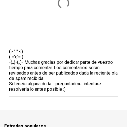
(> " " <)
P
( ='o'= )
u
-(,,)-(,,)- Muchas gracias por dedicar parte de vuestro
b
tiempo para comentar. Los comentarios serán
l
revisados antes de ser publicados dada la reciente ola
i
de spam recibida.
c
Si teneis alguna duda.....preguntadme, intentare
a
resolverla lo antes posible :)
r
u
n
c
o
m
e
Entradas populares