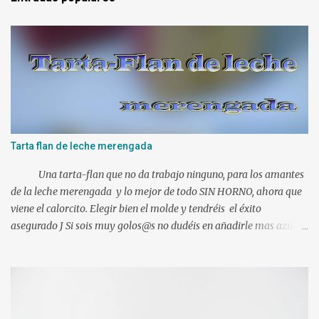
n
t
a
r
i
o
Tarta flan de leche merengada
Una tarta-flan que no da trabajo ninguno, para los amantes
de la leche merengada y lo mejor de todo SIN HORNO, ahora que
viene el calorcito. Elegir bien el molde y tendréis el éxito
asegurado J Si sois muy golos@s no dudéis en añadirle mas azúcar.
Ingredientes: 1 l. de leche canela y limón (viene ya preparada) 500
gr. de nata liquida 35%(use 400 gr.) 75 gr. de azúcar Un poco de
ralladura de limón Una pizca de canela en polvo 2 sobres de
gelatina neutra (yo use 12 laminas) Preparacion: Los ingredientes
si es posible a temperatura ambiente. En mi caso mientras