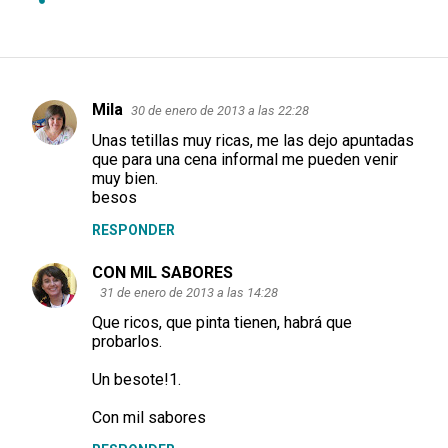
Mila
30 de enero de 2013 a las 22:28
C
Unas tetillas muy ricas, me las dejo apuntadas
o
que para una cena informal me pueden venir
m
muy bien.
besos
e
RESPONDER
n
t
CON MIL SABORES
a
31 de enero de 2013 a las 14:28
r
Que ricos, que pinta tienen, habrá que
probarlos.
i
o
Un besote!1.
s
Con mil sabores