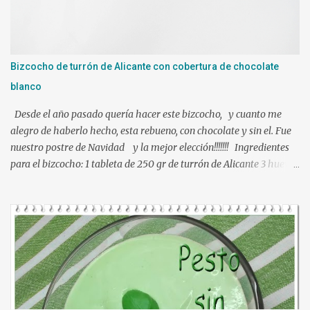
hacíamos nuestra mezcla, tuve las láminas de gelatina en remojo
en agua fría. Ponemos en el vaso de la Thermomix todos los
ingredientes y programamos 10 min. 90º vel. 4 1 min. mas a 90º y
le puse bien escurrida la gelatina. Verter sobre un molde
Bizcocho de turrón de Alicante con cobertura de chocolate
humedecido con agua, para que nos facilite el desmolde, a ser
blanco
posibl...
Desde el año pasado quería hacer este bizcocho, y cuanto me
alegro de haberlo hecho, esta rebueno, con chocolate y sin el. Fue
nuestro postre de Navidad y la mejor elección!!!!!!! Ingredientes
para el bizcocho: 1 tableta de 250 gr de turrón de Alicante 3 huevos
L 95 gr de azúcar 100 ml de leche 100 ml de aceite de girasol
ralladura de 1 limón 100 gr de harina de trigo 1 y ½ cucharadita de
levadura química una pizca da sal Ingredientes para la cobertura:
300 gr de chocolate blanco 50 gr de mantequilla Preparación:
Precalentar el horno a 180º , calor arriba y abajo sin ventilador
Engrasar un molde necesariamente de silicona y reservar.
Tamizamos la harina, levadura y sal, reservar. Triturar la tableta
de turrón con una picadora o en Thermomix, empezar con vel 5 y