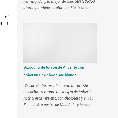
merengada y lo mejor de todo SIN HORNO,
ahora que viene el calorcito. Elegir bien el
molde y tendréis el éxito asegurado J Si sois
 tengo
muy golos@s no dudéis en añadirle mas
rlas
J
azúcar. Ingredientes: 1 l. de leche canela y
limón (viene ya preparada) 500 gr. de nata
liquida 35%(use 400 gr.) 75 gr. de azúcar Un
poco de ralladura de limón Una pizca de
canela en polvo 2 sobres de gelatina neutra
(yo use 12 laminas) Preparacion: Los
ingredientes si es posible a temperatura
Bizcocho de turrón de Alicante con
ambiente. En mi caso mientras hacíamos
cobertura de chocolate blanco
nuestra mezcla, tuve las láminas de gelatina
en remojo en agua fría. Ponemos en el vaso
Desde el año pasado quería hacer este
de la Thermomix todos los ingredientes y
bizcocho, y cuanto me alegro de haberlo
programamos 10 min. 90º vel. 4 1 min. mas
hecho, esta rebueno, con chocolate y sin el.
a 90º y le puse bien escurrida la gelatina.
Fue nuestro postre de Navidad y la mejor
Verter sobre un molde humedecido con
elección!!!!!!! Ingredientes para el bizcocho: 1
agua, para que nos facilite el desmolde, a ser
tableta de 250 gr de turrón de Alicante 3