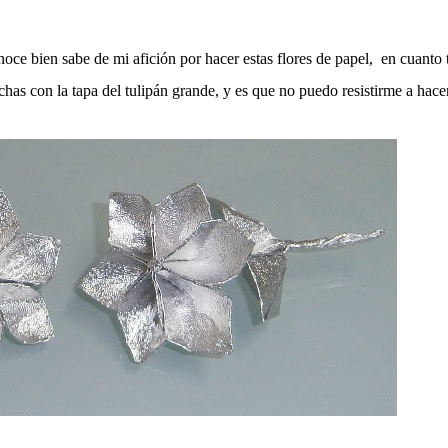
onoce bien sabe de mi afición por hacer estas flores de papel, en cuanto
echas con la tapa del tulipán grande, y es que no puedo resistirme a hace