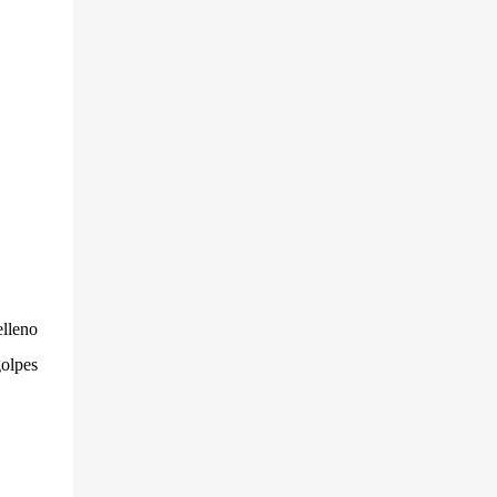
el Turmix y triturar hasta quedar como una
crema. Conservar en la nevera.
lleno
golpes