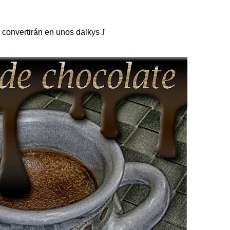
e convertirán en unos dalkys
J