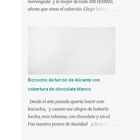
merengada y lo mejor de todo SIN HORNO,
ahora que viene el calorcito. Elegir bien el
molde y tendréis el éxito asegurado J Si sois
muy golos@s no dudéis en añadirle mas
azúcar. Ingredientes: 1 l. de leche canela y
limón (viene ya preparada) 500 gr. de nata
liquida 35%(use 400 gr.) 75 gr. de azúcar Un
poco de ralladura de limón Una pizca de
canela en polvo 2 sobres de gelatina neutra
(yo use 12 laminas) Preparacion: Los
ingredientes si es posible a temperatura
Bizcocho de turrón de Alicante con
ambiente. En mi caso mientras hacíamos
cobertura de chocolate blanco
nuestra mezcla, tuve las láminas de gelatina
en remojo en agua fría. Ponemos en el vaso
Desde el año pasado quería hacer este
de la Thermomix todos los ingredientes y
bizcocho, y cuanto me alegro de haberlo
programamos 10 min. 90º vel. 4 1 min. mas
hecho, esta rebueno, con chocolate y sin el.
a 90º y le puse bien escurrida la gelatina.
Fue nuestro postre de Navidad y la mejor
Verter sobre un molde humedecido con
elección!!!!!!! Ingredientes para el bizcocho: 1
agua, para que nos facilite el desmolde, a ser
tableta de 250 gr de turrón de Alicante 3