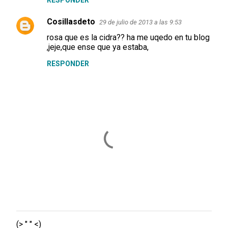
RESPONDER
Cosillasdeto
29 de julio de 2013 a las 9:53
rosa que es la cidra?? ha me uqedo en tu blog
,jeje,que ense que ya estaba,
RESPONDER
(> " " <)
P