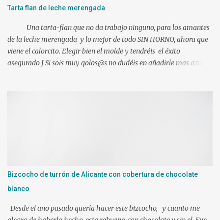
Tarta flan de leche merengada
Una tarta-flan que no da trabajo ninguno, para los amantes
de la leche merengada y lo mejor de todo SIN HORNO, ahora que
viene el calorcito. Elegir bien el molde y tendréis el éxito
asegurado J Si sois muy golos@s no dudéis en añadirle mas azúcar.
Ingredientes: 1 l. de leche canela y limón (viene ya preparada) 500
gr. de nata liquida 35%(use 400 gr.) 75 gr. de azúcar Un poco de
ralladura de limón Una pizca de canela en polvo 2 sobres de
gelatina neutra (yo use 12 laminas) Preparacion: Los ingredientes
si es posible a temperatura ambiente. En mi caso mientras
hacíamos nuestra mezcla, tuve las láminas de gelatina en remojo
en agua fría. Ponemos en el vaso de la Thermomix todos los
ingredientes y programamos 10 min. 90º vel. 4 1 min. mas a 90º y
le puse bien escurrida la gelatina. Verter sobre un molde
Bizcocho de turrón de Alicante con cobertura de chocolate
humedecido con agua, para que nos facilite el desmolde, a ser
blanco
posibl...
Desde el año pasado quería hacer este bizcocho, y cuanto me