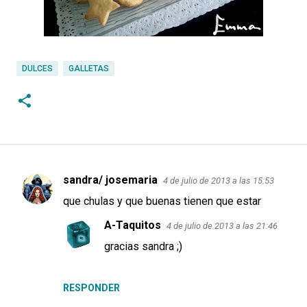
DULCES
GALLETAS
sandra/ josemaria
4 de julio de 2013 a las 15:53
C
que chulas y que buenas tienen que estar
o
A-Taquitos
m
4 de julio de 2013 a las 21:46
e
gracias sandra ;)
n
t
RESPONDER
a