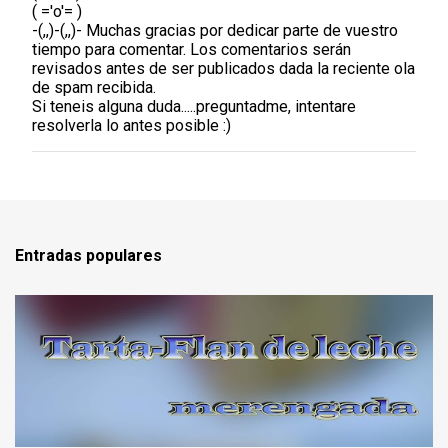
( ='o'= )
u
-(,,)-(,,)- Muchas gracias por dedicar parte de vuestro
b
tiempo para comentar. Los comentarios serán
l
revisados antes de ser publicados dada la reciente ola
i
de spam recibida.
c
Si teneis alguna duda.....preguntadme, intentare
a
resolverla lo antes posible :)
r
u
n
c
o
m
e
Entradas populares
n
t
a
r
i
o