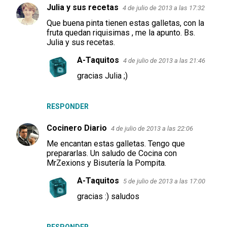
Julia y sus recetas
4 de julio de 2013 a las 17:32
r
Que buena pinta tienen estas galletas, con la
i
fruta quedan riquisimas , me la apunto. Bs.
o
Julia y sus recetas.
s
A-Taquitos
4 de julio de 2013 a las 21:46
gracias Julia ;)
RESPONDER
Cocinero Diario
4 de julio de 2013 a las 22:06
Me encantan estas galletas. Tengo que
prepararlas. Un saludo de Cocina con
MrZexions y Bisutería la Pompita.
A-Taquitos
5 de julio de 2013 a las 17:00
gracias :) saludos