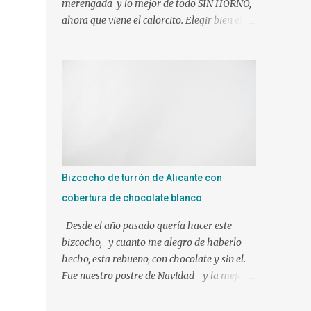
merengada y lo mejor de todo SIN HORNO,
ahora que viene el calorcito. Elegir bien el
molde y tendréis el éxito asegurado J Si sois
muy golos@s no dudéis en añadirle mas
azúcar. Ingredientes: 1 l. de leche canela y
limón (viene ya preparada) 500 gr. de nata
liquida 35%(use 400 gr.) 75 gr. de azúcar Un
poco de ralladura de limón Una pizca de
canela en polvo 2 sobres de gelatina neutra
(yo use 12 laminas) Preparacion: Los
ingredientes si es posible a temperatura
Bizcocho de turrón de Alicante con
ambiente. En mi caso mientras hacíamos
cobertura de chocolate blanco
nuestra mezcla, tuve las láminas de gelatina
en remojo en agua fría. Ponemos en el vaso
Desde el año pasado quería hacer este
de la Thermomix todos los ingredientes y
bizcocho, y cuanto me alegro de haberlo
programamos 10 min. 90º vel. 4 1 min. mas
hecho, esta rebueno, con chocolate y sin el.
a 90º y le puse bien escurrida la gelatina.
Fue nuestro postre de Navidad y la mejor
Verter sobre un molde humedecido con
elección!!!!!!! Ingredientes para el bizcocho: 1
agua, para que nos facilite el desmolde, a ser
tableta de 250 gr de turrón de Alicante 3