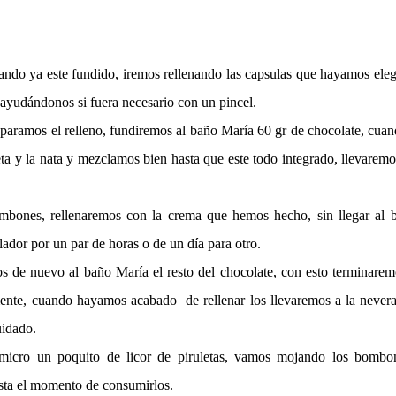
ando ya este fundido, iremos rellenando las capsulas que hayamos ele
y ayudándonos si fuera necesario con un pincel.
eparamos el relleno, fundiremos al baño María 60 gr de chocolate, cua
leta y la nata y mezclamos bien hasta que este todo integrado, llevaremo
mbones, rellenaremos con la crema que hemos hecho, sin llegar al b
dor por un par de horas o de un día para otro.
de nuevo al baño María el resto del chocolate, con esto terminarem
ente, cuando hayamos acabado de rellenar los llevaremos a la never
idado.
l micro un poquito de licor de piruletas, vamos mojando los bombo
asta el momento de consumirlos.