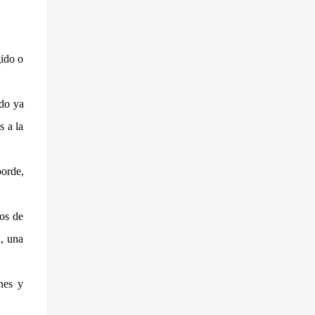
el Turmix y triturar hasta quedar como una
crema. Conservar en la nevera.
gido o
ndo ya
s a la
orde,
os de
a, una
nes y