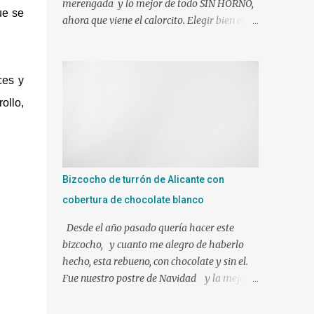
merengada y lo mejor de todo SIN HORNO,
ue se
ahora que viene el calorcito. Elegir bien el
molde y tendréis el éxito asegurado J Si sois
muy golos@s no dudéis en añadirle mas
azúcar. Ingredientes: 1 l. de leche canela y
ces y
limón (viene ya preparada) 500 gr. de nata
ollo,
liquida 35%(use 400 gr.) 75 gr. de azúcar Un
poco de ralladura de limón Una pizca de
canela en polvo 2 sobres de gelatina neutra
(yo use 12 laminas) Preparacion: Los
ingredientes si es posible a temperatura
Bizcocho de turrón de Alicante con
ambiente. En mi caso mientras hacíamos
cobertura de chocolate blanco
nuestra mezcla, tuve las láminas de gelatina
en remojo en agua fría. Ponemos en el vaso
Desde el año pasado quería hacer este
de la Thermomix todos los ingredientes y
bizcocho, y cuanto me alegro de haberlo
programamos 10 min. 90º vel. 4 1 min. mas
hecho, esta rebueno, con chocolate y sin el.
a 90º y le puse bien escurrida la gelatina.
Fue nuestro postre de Navidad y la mejor
Verter sobre un molde humedecido con
elección!!!!!!! Ingredientes para el bizcocho: 1
agua, para que nos facilite el desmolde, a ser
tableta de 250 gr de turrón de Alicante 3