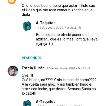
C
Oí oí oí que bueno tiene que estar!! Este cae
o
el lunes que me toca comer bizcocho en la
m
dieta
e
A-Taquitos
n
16 de agosto de 2014 a las 21:53
t
Belen no se te olvide ponerle el
azúcar.....que es lo mas light que lleva
a
jajajjaja :) :)
r
i
RESPONDER
o
s
Estela Durán
17 de agosto de 2014 a las 13:44
Oye!!!!
Qué bueno, no???? Y sin la tapa de horno????
A la vuelta será mío... y así también hago el
arroz con leche, que desde Semana Santa no
lo cato!!!!
A-Taquitos