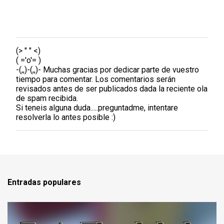
(> " " <)
P
( ='o'= )
u
-(,,)-(,,)- Muchas gracias por dedicar parte de vuestro
b
tiempo para comentar. Los comentarios serán
l
revisados antes de ser publicados dada la reciente ola
i
de spam recibida.
c
Si teneis alguna duda.....preguntadme, intentare
a
resolverla lo antes posible :)
r
u
n
c
o
m
e
Entradas populares
n
t
a
r