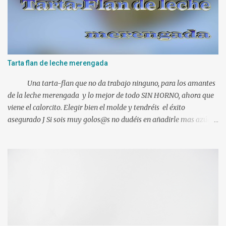
i
o
Tarta flan de leche merengada
Una tarta-flan que no da trabajo ninguno, para los amantes
de la leche merengada y lo mejor de todo SIN HORNO, ahora que
viene el calorcito. Elegir bien el molde y tendréis el éxito
asegurado J Si sois muy golos@s no dudéis en añadirle mas azúcar.
Ingredientes: 1 l. de leche canela y limón (viene ya preparada) 500
gr. de nata liquida 35%(use 400 gr.) 75 gr. de azúcar Un poco de
ralladura de limón Una pizca de canela en polvo 2 sobres de
gelatina neutra (yo use 12 laminas) Preparacion: Los ingredientes
si es posible a temperatura ambiente. En mi caso mientras
hacíamos nuestra mezcla, tuve las láminas de gelatina en remojo
en agua fría. Ponemos en el vaso de la Thermomix todos los
ingredientes y programamos 10 min. 90º vel. 4 1 min. mas a 90º y