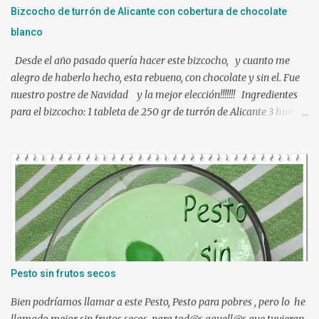
le puse bien escurrida la gelatina. Verter sobre un molde
Bizcocho de turrón de Alicante con cobertura de chocolate
humedecido con agua, para que nos facilite el desmolde, a ser
blanco
posibl...
Desde el año pasado quería hacer este bizcocho, y cuanto me
alegro de haberlo hecho, esta rebueno, con chocolate y sin el. Fue
nuestro postre de Navidad y la mejor elección!!!!!!! Ingredientes
para el bizcocho: 1 tableta de 250 gr de turrón de Alicante 3 huevos
L 95 gr de azúcar 100 ml de leche 100 ml de aceite de girasol
ralladura de 1 limón 100 gr de harina de trigo 1 y ½ cucharadita de
levadura química una pizca da sal Ingredientes para la cobertura:
300 gr de chocolate blanco 50 gr de mantequilla Preparación:
Precalentar el horno a 180º , calor arriba y abajo sin ventilador
Engrasar un molde necesariamente de silicona y reservar.
Tamizamos la harina, levadura y sal, reservar. Triturar la tableta
de turrón con una picadora o en Thermomix, empezar con vel 5 y
vamos subiendo, si queda un poquito grueso no pasa nada,
Pesto sin frutos secos
reservar. Poner los huevos a blanquear junto con el azúcar, 4 min
37º vel 4 y luego otros 4 min ...
Bien podríamos llamar a este Pesto, Pesto para pobres , pero lo he
llamado mejor sin frutos secos, para tod@s aquell@s que tuvieran