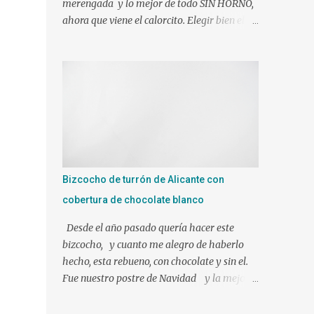
merengada y lo mejor de todo SIN HORNO,
ahora que viene el calorcito. Elegir bien el
molde y tendréis el éxito asegurado J Si sois
muy golos@s no dudéis en añadirle mas
azúcar. Ingredientes: 1 l. de leche canela y
limón (viene ya preparada) 500 gr. de nata
liquida 35%(use 400 gr.) 75 gr. de azúcar Un
poco de ralladura de limón Una pizca de
canela en polvo 2 sobres de gelatina neutra
(yo use 12 laminas) Preparacion: Los
ingredientes si es posible a temperatura
Bizcocho de turrón de Alicante con
ambiente. En mi caso mientras hacíamos
cobertura de chocolate blanco
nuestra mezcla, tuve las láminas de gelatina
en remojo en agua fría. Ponemos en el vaso
Desde el año pasado quería hacer este
de la Thermomix todos los ingredientes y
bizcocho, y cuanto me alegro de haberlo
programamos 10 min. 90º vel. 4 1 min. mas
hecho, esta rebueno, con chocolate y sin el.
a 90º y le puse bien escurrida la gelatina.
Fue nuestro postre de Navidad y la mejor
Verter sobre un molde humedecido con
elección!!!!!!! Ingredientes para el bizcocho: 1
agua, para que nos facilite el desmolde, a ser
tableta de 250 gr de turrón de Alicante 3