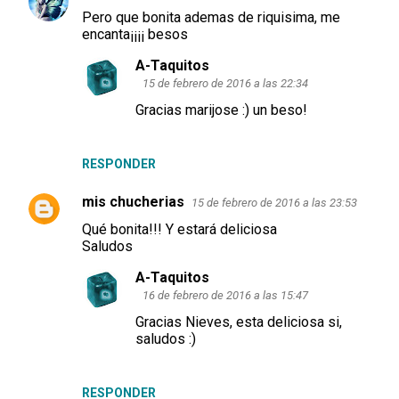
C
Pero que bonita ademas de riquisima, me
o
encanta¡¡¡¡ besos
m
A-Taquitos
e
15 de febrero de 2016 a las 22:34
n
Gracias marijose :) un beso!
t
a
RESPONDER
r
i
mis chucherias
15 de febrero de 2016 a las 23:53
o
Qué bonita!!! Y estará deliciosa
Saludos
s
A-Taquitos
16 de febrero de 2016 a las 15:47
Gracias Nieves, esta deliciosa si,
saludos :)
RESPONDER