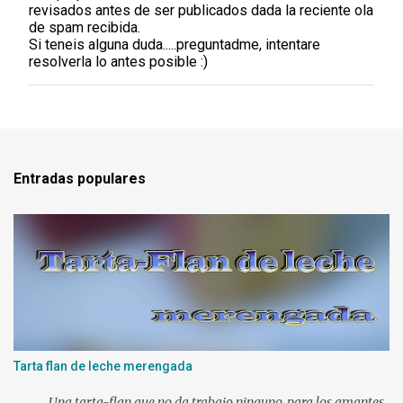
revisados antes de ser publicados dada la reciente ola
i
de spam recibida.
c
Si teneis alguna duda.....preguntadme, intentare
a
resolverla lo antes posible :)
r
u
n
c
o
m
e
Entradas populares
n
t
a
r
i
o
Tarta flan de leche merengada
Una tarta-flan que no da trabajo ninguno, para los amantes