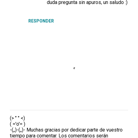
duda pregunta sin apuros, un saludo :)
RESPONDER
(> " " <)
P
( ='o'= )
u
-(,,)-(,,)- Muchas gracias por dedicar parte de vuestro
b
tiempo para comentar. Los comentarios serán
l