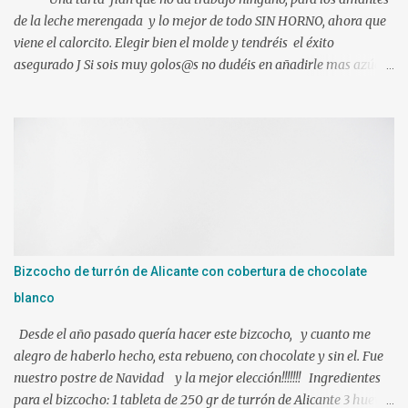
de la leche merengada y lo mejor de todo SIN HORNO, ahora que
viene el calorcito. Elegir bien el molde y tendréis el éxito
asegurado J Si sois muy golos@s no dudéis en añadirle mas azúcar.
Ingredientes: 1 l. de leche canela y limón (viene ya preparada) 500
gr. de nata liquida 35%(use 400 gr.) 75 gr. de azúcar Un poco de
ralladura de limón Una pizca de canela en polvo 2 sobres de
gelatina neutra (yo use 12 laminas) Preparacion: Los ingredientes
si es posible a temperatura ambiente. En mi caso mientras
hacíamos nuestra mezcla, tuve las láminas de gelatina en remojo
en agua fría. Ponemos en el vaso de la Thermomix todos los
ingredientes y programamos 10 min. 90º vel. 4 1 min. mas a 90º y
le puse bien escurrida la gelatina. Verter sobre un molde
Bizcocho de turrón de Alicante con cobertura de chocolate
humedecido con agua, para que nos facilite el desmolde, a ser
blanco
posibl...
Desde el año pasado quería hacer este bizcocho, y cuanto me
alegro de haberlo hecho, esta rebueno, con chocolate y sin el. Fue
nuestro postre de Navidad y la mejor elección!!!!!!! Ingredientes
para el bizcocho: 1 tableta de 250 gr de turrón de Alicante 3 huevos