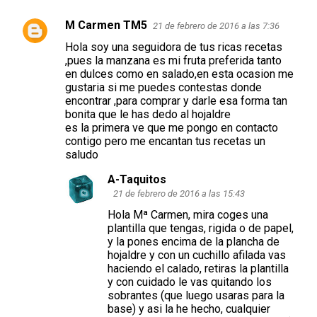
M Carmen TM5
21 de febrero de 2016 a las 7:36
Hola soy una seguidora de tus ricas recetas
,pues la manzana es mi fruta preferida tanto
en dulces como en salado,en esta ocasion me
gustaria si me puedes contestas donde
encontrar ,para comprar y darle esa forma tan
bonita que le has dedo al hojaldre
es la primera ve que me pongo en contacto
contigo pero me encantan tus recetas un
saludo
A-Taquitos
21 de febrero de 2016 a las 15:43
Hola Mª Carmen, mira coges una
plantilla que tengas, rigida o de papel,
y la pones encima de la plancha de
hojaldre y con un cuchillo afilada vas
haciendo el calado, retiras la plantilla
y con cuidado le vas quitando los
sobrantes (que luego usaras para la
base) y asi la he hecho, cualquier