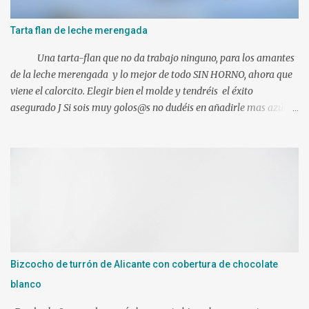
Tarta flan de leche merengada
Una tarta-flan que no da trabajo ninguno, para los amantes
de la leche merengada y lo mejor de todo SIN HORNO, ahora que
viene el calorcito. Elegir bien el molde y tendréis el éxito
asegurado J Si sois muy golos@s no dudéis en añadirle mas azúcar.
Ingredientes: 1 l. de leche canela y limón (viene ya preparada) 500
gr. de nata liquida 35%(use 400 gr.) 75 gr. de azúcar Un poco de
ralladura de limón Una pizca de canela en polvo 2 sobres de
gelatina neutra (yo use 12 laminas) Preparacion: Los ingredientes
si es posible a temperatura ambiente. En mi caso mientras
hacíamos nuestra mezcla, tuve las láminas de gelatina en remojo
en agua fría. Ponemos en el vaso de la Thermomix todos los
ingredientes y programamos 10 min. 90º vel. 4 1 min. mas a 90º y
le puse bien escurrida la gelatina. Verter sobre un molde
Bizcocho de turrón de Alicante con cobertura de chocolate
humedecido con agua, para que nos facilite el desmolde, a ser
blanco
posibl...