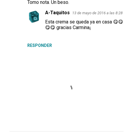
m
Tomo nota. Un beso.
e
A-Taquitos
13 de mayo de 2016 a las 8:28
n
Esta crema se queda ya en casa 😋😋
t
😋😋 gracias Carmina¡
a
r
RESPONDER
i
o
s