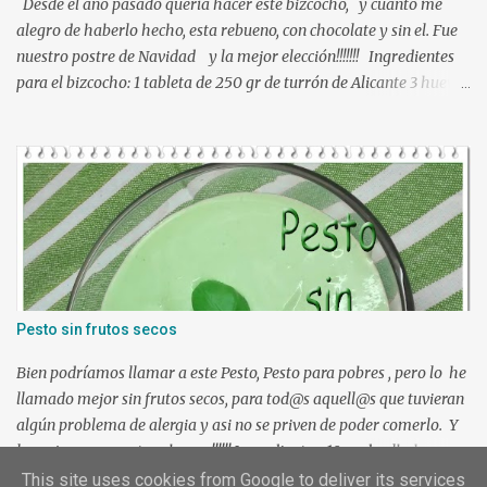
Desde el año pasado quería hacer este bizcocho, y cuanto me
alegro de haberlo hecho, esta rebueno, con chocolate y sin el. Fue
nuestro postre de Navidad y la mejor elección!!!!!!! Ingredientes
para el bizcocho: 1 tableta de 250 gr de turrón de Alicante 3 huevos
L 95 gr de azúcar 100 ml de leche 100 ml de aceite de girasol
ralladura de 1 limón 100 gr de harina de trigo 1 y ½ cucharadita de
levadura química una pizca da sal Ingredientes para la cobertura:
300 gr de chocolate blanco 50 gr de mantequilla Preparación:
Precalentar el horno a 180º , calor arriba y abajo sin ventilador
Engrasar un molde necesariamente de silicona y reservar.
Tamizamos la harina, levadura y sal, reservar. Triturar la tableta
de turrón con una picadora o en Thermomix, empezar con vel 5 y
vamos subiendo, si queda un poquito grueso no pasa nada,
Pesto sin frutos secos
reservar. Poner los huevos a blanquear junto con el azúcar, 4 min
37º vel 4 y luego otros 4 min ...
Bien podríamos llamar a este Pesto, Pesto para pobres , pero lo he
llamado mejor sin frutos secos, para tod@s aquell@s que tuvieran
algún problema de alergia y asi no se priven de poder comerlo. Y
lo mejor es que esta rebueno!!!!!! Ingredientes: 10 gr de albahaca 75
gr de queso rallado 1 ajo 8 cucharadas de aceite de oliva 4
This site uses cookies from Google to deliver its services