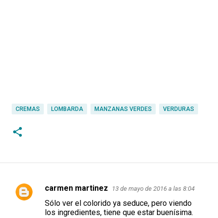
CREMAS
LOMBARDA
MANZANAS VERDES
VERDURAS
carmen martinez
13 de mayo de 2016 a las 8:04
C
Sólo ver el colorido ya seduce, pero viendo
o
los ingredientes, tiene que estar buenísima.