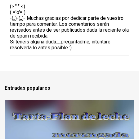
(> " " <)
P
( ='o'= )
u
-(,,)-(,,)- Muchas gracias por dedicar parte de vuestro
b
tiempo para comentar. Los comentarios serán
l
revisados antes de ser publicados dada la reciente ola
i
de spam recibida.
c
Si teneis alguna duda.....preguntadme, intentare
a
resolverla lo antes posible :)
r
u
n
c
o
m
e
Entradas populares
n
t
a
r
i
o