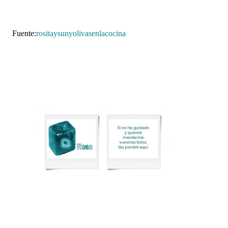
Fuente:
rositaysunyolivasenlacocina