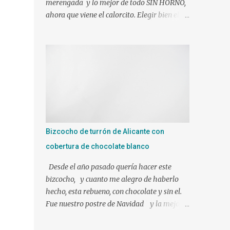
merengada y lo mejor de todo SIN HORNO,
ahora que viene el calorcito. Elegir bien el
molde y tendréis el éxito asegurado J Si sois
muy golos@s no dudéis en añadirle mas
azúcar. Ingredientes: 1 l. de leche canela y
limón (viene ya preparada) 500 gr. de nata
liquida 35%(use 400 gr.) 75 gr. de azúcar Un
poco de ralladura de limón Una pizca de
canela en polvo 2 sobres de gelatina neutra
(yo use 12 laminas) Preparacion: Los
ingredientes si es posible a temperatura
Bizcocho de turrón de Alicante con
ambiente. En mi caso mientras hacíamos
cobertura de chocolate blanco
nuestra mezcla, tuve las láminas de gelatina
en remojo en agua fría. Ponemos en el vaso
Desde el año pasado quería hacer este
de la Thermomix todos los ingredientes y
bizcocho, y cuanto me alegro de haberlo
programamos 10 min. 90º vel. 4 1 min. mas
hecho, esta rebueno, con chocolate y sin el.
a 90º y le puse bien escurrida la gelatina.
Fue nuestro postre de Navidad y la mejor
Verter sobre un molde humedecido con
elección!!!!!!! Ingredientes para el bizcocho: 1
agua, para que nos facilite el desmolde, a ser
tableta de 250 gr de turrón de Alicante 3