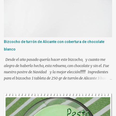
ralladura de limón Una pizca de canela en polvo 2 sobres de
gelatina neutra (yo use 12 laminas) Preparacion: Los ingredientes
si es posible a temperatura ambiente. En mi caso mientras
hacíamos nuestra mezcla, tuve las láminas de gelatina en remojo
en agua fría. Ponemos en el vaso de la Thermomix todos los
ingredientes y programamos 10 min. 90º vel. 4 1 min. mas a 90º y
le puse bien escurrida la gelatina. Verter sobre un molde
Bizcocho de turrón de Alicante con cobertura de chocolate
humedecido con agua, para que nos facilite el desmolde, a ser
blanco
posibl...
Desde el año pasado quería hacer este bizcocho, y cuanto me
alegro de haberlo hecho, esta rebueno, con chocolate y sin el. Fue
nuestro postre de Navidad y la mejor elección!!!!!!! Ingredientes
para el bizcocho: 1 tableta de 250 gr de turrón de Alicante 3 huevos
L 95 gr de azúcar 100 ml de leche 100 ml de aceite de girasol
ralladura de 1 limón 100 gr de harina de trigo 1 y ½ cucharadita de
levadura química una pizca da sal Ingredientes para la cobertura:
300 gr de chocolate blanco 50 gr de mantequilla Preparación:
Precalentar el horno a 180º , calor arriba y abajo sin ventilador
Engrasar un molde necesariamente de silicona y reservar.