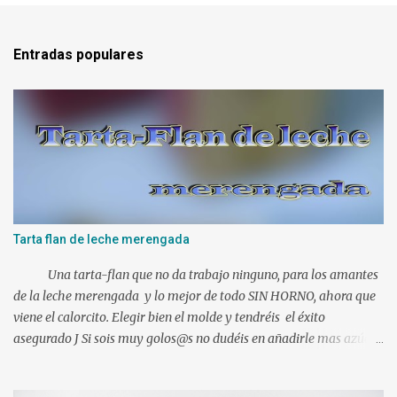
n
t
Entradas populares
a
r
i
o
s
Tarta flan de leche merengada
Una tarta-flan que no da trabajo ninguno, para los amantes
de la leche merengada y lo mejor de todo SIN HORNO, ahora que
viene el calorcito. Elegir bien el molde y tendréis el éxito
asegurado J Si sois muy golos@s no dudéis en añadirle mas azúcar.
Ingredientes: 1 l. de leche canela y limón (viene ya preparada) 500
gr. de nata liquida 35%(use 400 gr.) 75 gr. de azúcar Un poco de