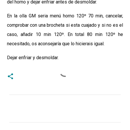
del horno y dejar enfriar antes de desmoldar.
En la olla GM seria menú horno 120º 70 min, cancelar,
comprobar con una brocheta si esta cuajado y si no es el
caso, añadir 10 min 120º. En total 80 min 120º he
necesitado, os aconsejaría que lo hicierais igual.
Dejar enfriar y desmoldar.
C
o
m
e