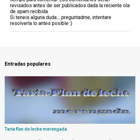
l
revisados antes de ser publicados dada la reciente ola
i
de spam recibida.
c
Si teneis alguna duda.....preguntadme, intentare
a
resolverla lo antes posible :)
r
u
n
c
o
m
e
Entradas populares
n
t
a
r
i
o
Tarta flan de leche merengada