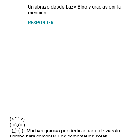
m
Un abrazo desde Lazy Blog y gracias por la
mención
e
RESPONDER
n
t
a
r
i
o
s
(> " " <)
P
( ='o'= )
u
-(,,)-(,,)- Muchas gracias por dedicar parte de vuestro
b
tiempo para comentar. Los comentarios serán