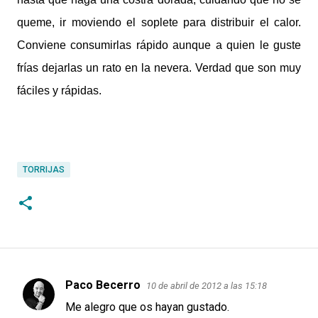
queme, ir moviendo el soplete para distribuir el calor.
Conviene consumirlas rápido aunque a quien le guste
frías dejarlas un rato en la nevera. Verdad que son muy
fáciles y rápidas.
TORRIJAS
Paco Becerro
10 de abril de 2012 a las 15:18
C
Me alegro que os hayan gustado.
o