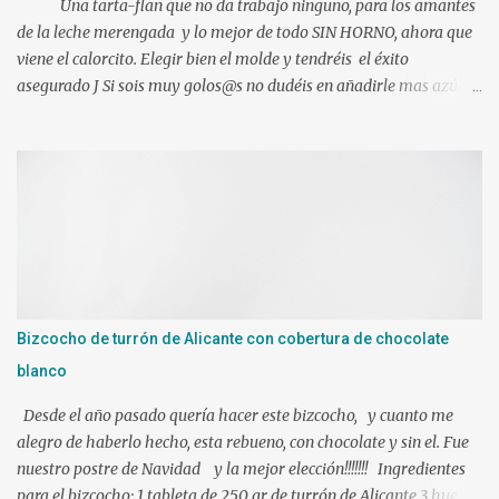
Una tarta-flan que no da trabajo ninguno, para los amantes
de la leche merengada y lo mejor de todo SIN HORNO, ahora que
viene el calorcito. Elegir bien el molde y tendréis el éxito
asegurado J Si sois muy golos@s no dudéis en añadirle mas azúcar.
Ingredientes: 1 l. de leche canela y limón (viene ya preparada) 500
gr. de nata liquida 35%(use 400 gr.) 75 gr. de azúcar Un poco de
ralladura de limón Una pizca de canela en polvo 2 sobres de
gelatina neutra (yo use 12 laminas) Preparacion: Los ingredientes
si es posible a temperatura ambiente. En mi caso mientras
hacíamos nuestra mezcla, tuve las láminas de gelatina en remojo
en agua fría. Ponemos en el vaso de la Thermomix todos los
ingredientes y programamos 10 min. 90º vel. 4 1 min. mas a 90º y
le puse bien escurrida la gelatina. Verter sobre un molde
Bizcocho de turrón de Alicante con cobertura de chocolate
humedecido con agua, para que nos facilite el desmolde, a ser
blanco
posibl...
Desde el año pasado quería hacer este bizcocho, y cuanto me
alegro de haberlo hecho, esta rebueno, con chocolate y sin el. Fue
nuestro postre de Navidad y la mejor elección!!!!!!! Ingredientes
para el bizcocho: 1 tableta de 250 gr de turrón de Alicante 3 huevos