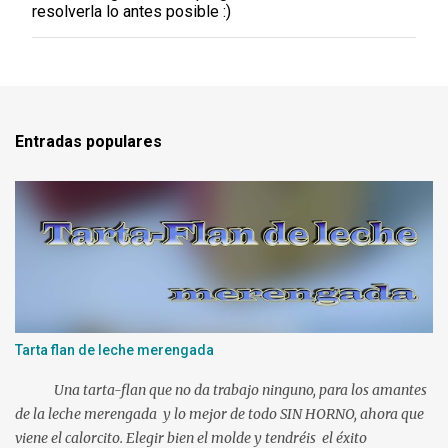
resolverla lo antes posible :)
r
u
n
c
o
m
e
Entradas populares
n
t
a
r
i
o
Tarta flan de leche merengada
Una tarta-flan que no da trabajo ninguno, para los amantes
de la leche merengada y lo mejor de todo SIN HORNO, ahora que
viene el calorcito. Elegir bien el molde y tendréis el éxito