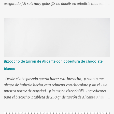
asegurado J Si sois muy golos@s no dudéis en añadirle mas azúcar.
Ingredientes: 1 l. de leche canela y limón (viene ya preparada) 500
gr. de nata liquida 35%(use 400 gr.) 75 gr. de azúcar Un poco de
ralladura de limón Una pizca de canela en polvo 2 sobres de
gelatina neutra (yo use 12 laminas) Preparacion: Los ingredientes
si es posible a temperatura ambiente. En mi caso mientras
hacíamos nuestra mezcla, tuve las láminas de gelatina en remojo
en agua fría. Ponemos en el vaso de la Thermomix todos los
ingredientes y programamos 10 min. 90º vel. 4 1 min. mas a 90º y
le puse bien escurrida la gelatina. Verter sobre un molde
Bizcocho de turrón de Alicante con cobertura de chocolate
humedecido con agua, para que nos facilite el desmolde, a ser
blanco
posibl...
Desde el año pasado quería hacer este bizcocho, y cuanto me
alegro de haberlo hecho, esta rebueno, con chocolate y sin el. Fue
nuestro postre de Navidad y la mejor elección!!!!!!! Ingredientes
para el bizcocho: 1 tableta de 250 gr de turrón de Alicante 3 huevos
L 95 gr de azúcar 100 ml de leche 100 ml de aceite de girasol
ralladura de 1 limón 100 gr de harina de trigo 1 y ½ cucharadita de