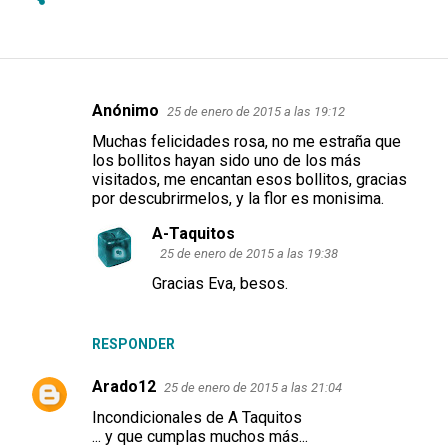
Anónimo
25 de enero de 2015 a las 19:12
C
Muchas felicidades rosa, no me estraña que
o
los bollitos hayan sido uno de los más
m
visitados, me encantan esos bollitos, gracias
por descubrirmelos, y la flor es monisima.
e
n
A-Taquitos
25 de enero de 2015 a las 19:38
t
Gracias Eva, besos.
a
r
i
RESPONDER
o
Arado12
25 de enero de 2015 a las 21:04
s
Incondicionales de A Taquitos
... y que cumplas muchos más...