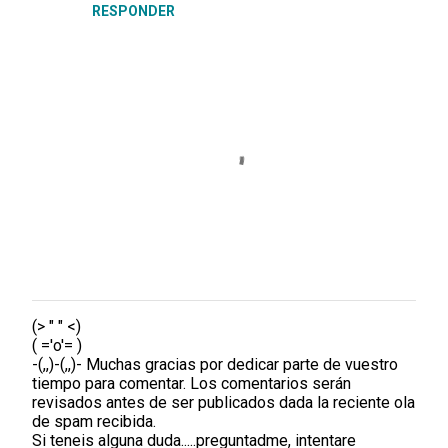
RESPONDER
(> " " <)
P
( ='o'= )
u
-(,,)-(,,)- Muchas gracias por dedicar parte de vuestro
b
tiempo para comentar. Los comentarios serán
l
revisados antes de ser publicados dada la reciente ola
i
de spam recibida.
c
Si teneis alguna duda.....preguntadme, intentare
a