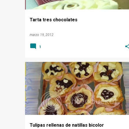
d
a
Tarta tres chocolates
s
marzo 19, 2012
1
DULCE
NATILLAS
POSTRE
TULIPAS
Tulipas rellenas de natillas bicolor