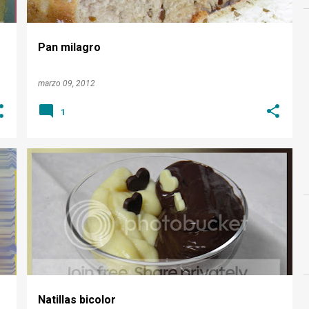
Pan milagro
marzo 09, 2012
1
CACAO
DULCE
NATILLAS
POSTRE
Natillas bicolor