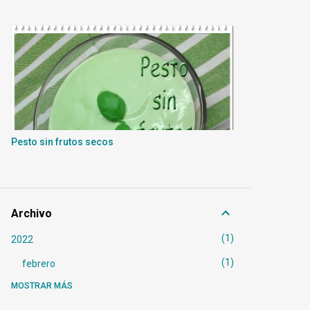
Pesto sin frutos secos
Archivo
1
2022
1
febrero
MOSTRAR MÁS
6
2021