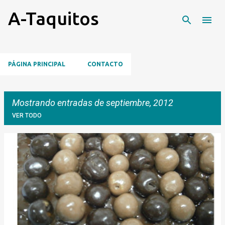
Ir al contenido principal
A-Taquitos
PÁGINA PRINCIPAL
CONTACTO
Mostrando entradas de septiembre, 2012
VER TODO
E
n
t
r
a
d