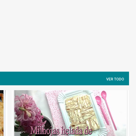
Ir al contenido principal
VER TODO
MILHOJA
QUESO DE UNTAR
TARTA HELADA
+
TORTAS INÉS ROSALES