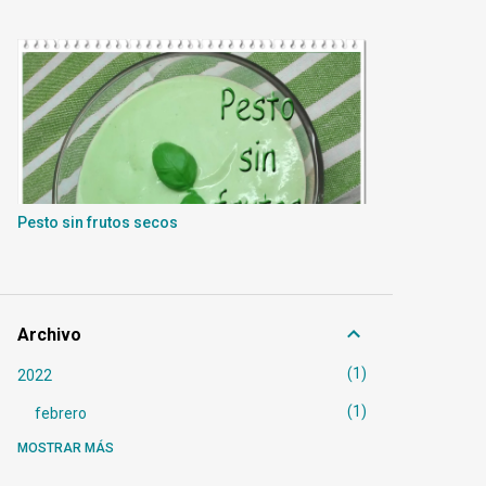
Pesto sin frutos secos
Archivo
1
2022
1
febrero
MOSTRAR MÁS
6
2021