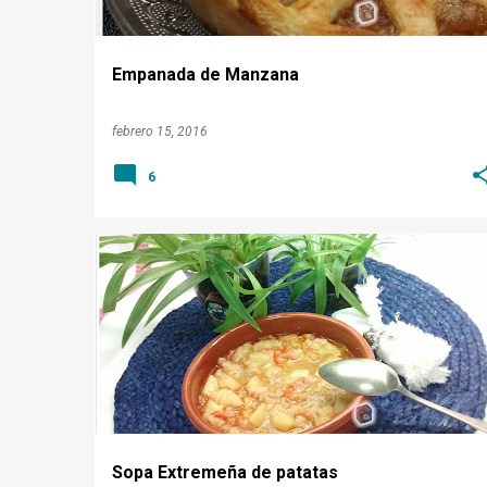
d
a
Empanada de Manzana
s
febrero 15, 2016
6
PIMENTON DE LA VERA
RECETA EXTREMEÑA
SOPA
Sopa Extremeña de patatas