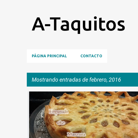
A-Taquitos
PÁGINA PRINCIPAL
CONTACTO
Mostrando entradas de febrero, 2016
E
COMPOTA
HOJALDRE
MANZANAS
n
t
r
a