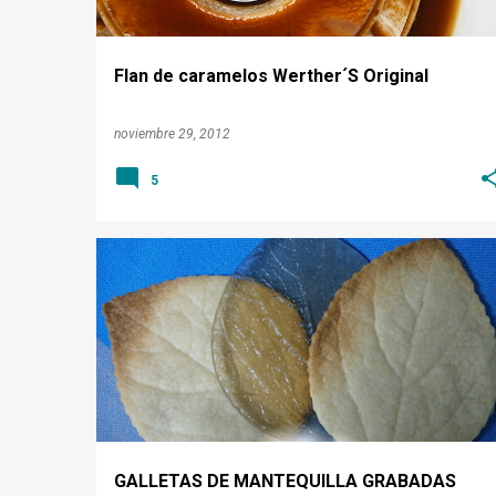
d
a
Flan de caramelos Werther´S Original
s
noviembre 29, 2012
5
GALLETAS
GALLETAS DE MANTEQUILLA GRABADAS