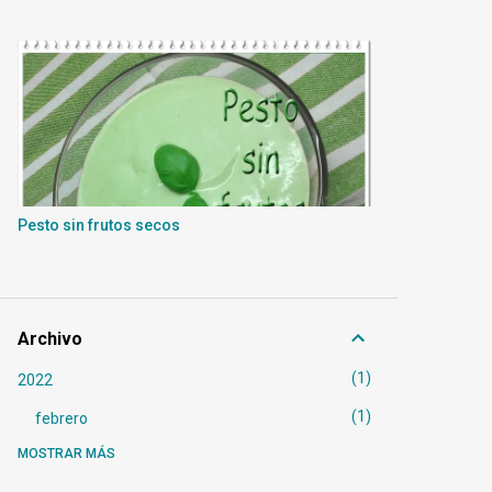
Pesto sin frutos secos
Archivo
1
2022
1
febrero
MOSTRAR MÁS
6
2021